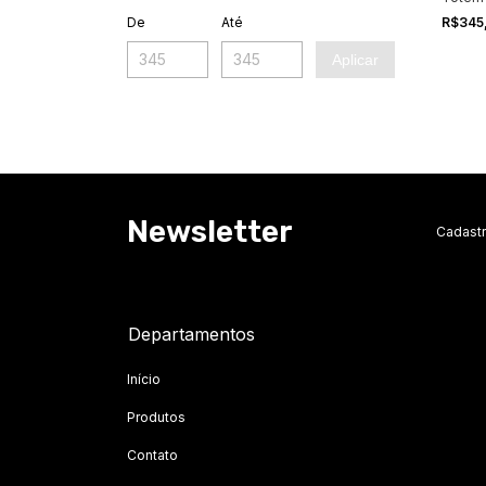
R$345
De
Até
Aplicar
Newsletter
Cadastr
Departamentos
Início
Produtos
Contato