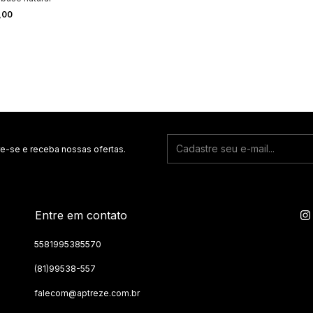
,00
e-se e receba nossas ofertas.
Entre em contato
5581995385570
(81)99538-557
falecom@aptreze.com.br