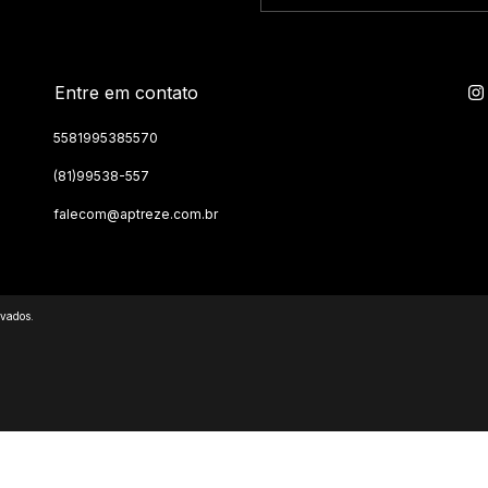
Entre em contato
5581995385570
(81)99538-557
falecom@aptreze.com.br
rvados.