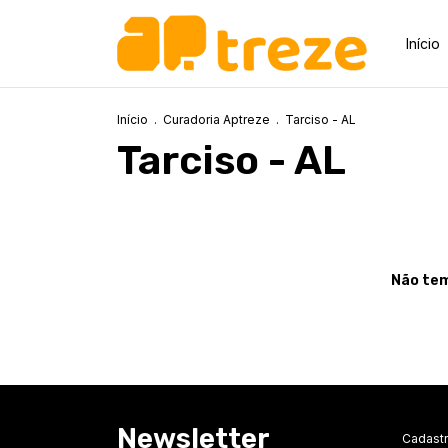
Início
Início
.
Curadoria Aptreze
.
Tarciso - AL
Tarciso - AL
Não tem
Newsletter
Cadastr