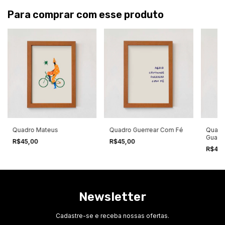
Para comprar com esse produto
Quadro Mateus
Quadro Guerrear Com Fé
Quadr
Guard
R$45,00
R$45,00
R$45
Newsletter
Cadastre-se e receba nossas ofertas.