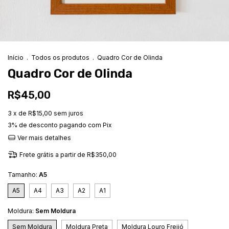
Início
.
Todos os produtos
.
Quadro Cor de Olinda
Quadro Cor de Olinda
R$45,00
3
x de
R$15,00
sem juros
3% de desconto
pagando com Pix
Ver mais detalhes
Frete grátis
a partir de
R$350,00
Tamanho:
A5
A5
A4
A3
A2
A1
Moldura:
Sem Moldura
Sem Moldura
Moldura Preta
Moldura Louro Freijó