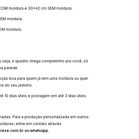
COM moldura e 30x42 cm SEM moldura;
EM moldura;
EM moldura;
u seja, o quadro chega completinho pra você, só
na parede.
pção boa para quem já tem uma moldura ou quer
ra do seu jeitinho.
 10 dias úteis e postagem em até 3 dias úteis.
adas. Para a produção personalizada em outros
olduras, entre em contato através
reze.com.br
ou whatsapp.