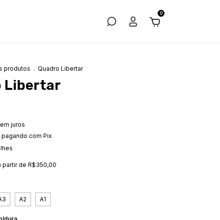
0
s produtos
.
Quadro Libertar
 Libertar
em juros
pagando com Pix
alhes
a partir de
R$350,00
A3
A2
A1
ldura