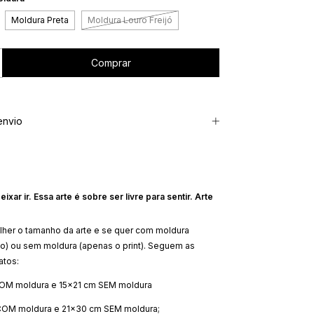
Moldura Preta
Moldura Louro Freijó
envio
deixar ir. Essa arte é sobre ser livre para sentir. Arte
her o tamanho da arte e se quer com moldura
o) ou sem moldura (apenas o print). Seguem as
atos:
OM moldura e 15x21 cm SEM moldura
OM moldura e 21x30 cm SEM moldura;