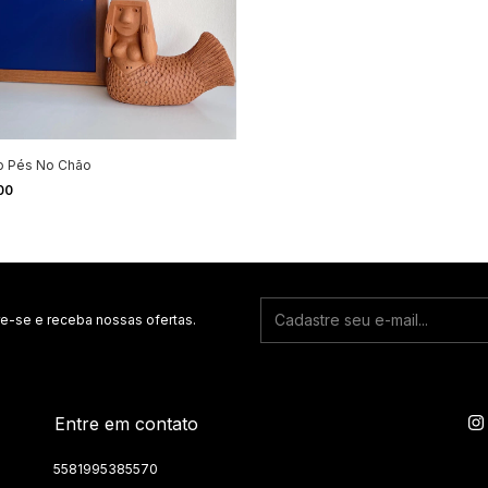
o Pés No Chão
00
e-se e receba nossas ofertas.
Entre em contato
5581995385570