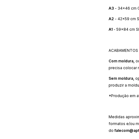
A3
- 34x46 cm 
A2
- 42x59 cm S
A1
- 59x84 cm S
ACABAMENTOS
Com moldura,
o
precisa colocar 
Sem moldura,
o
produzir a moldu
*Produção em até
Medidas aproxim
formatos e/ou m
do
falecom@apt