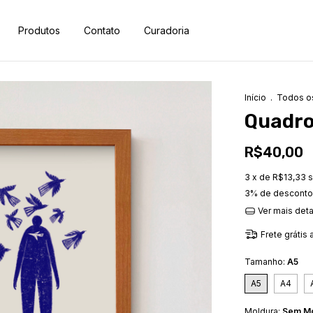
Produtos
Contato
Curadoria
Início
.
Todos o
Quadro
R$40,00
3
x de
R$13,33
s
3% de desconto
Ver mais det
Frete grátis
Tamanho:
A5
A5
A4
Moldura:
Sem Mo