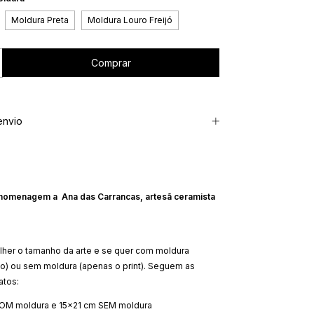
Moldura Preta
Moldura Louro Freijó
envio
 homenagem a Ana das Carrancas, artesã ceramista
.
her o tamanho da arte e se quer com moldura
o) ou sem moldura (apenas o print). Seguem as
atos:
OM moldura e 15x21 cm SEM moldura