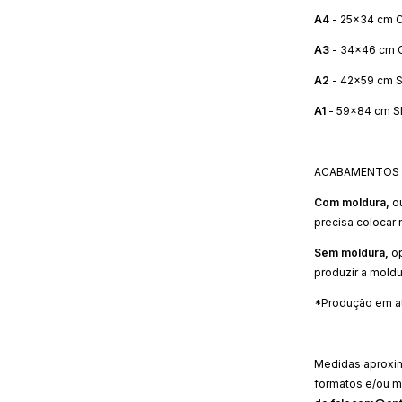
A4
- 25x34 cm C
A3
- 34x46 cm 
A2
- 42x59 cm S
A1
- 59x84 cm S
ACABAMENTOS
Com moldura,
o
precisa colocar 
Sem moldura,
o
produzir a moldu
*Produção em até
Medidas aproxim
formatos e/ou m