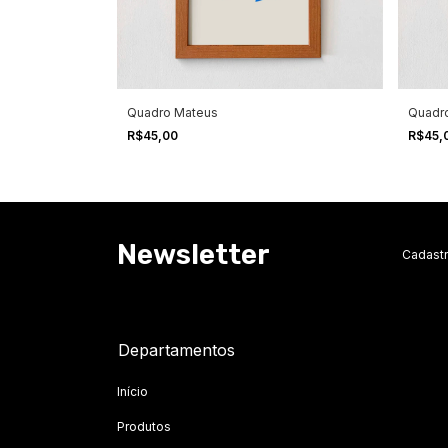
Quadro Mateus
Quadro
R$45,00
R$45,
Newsletter
Cadastr
Departamentos
Início
Produtos