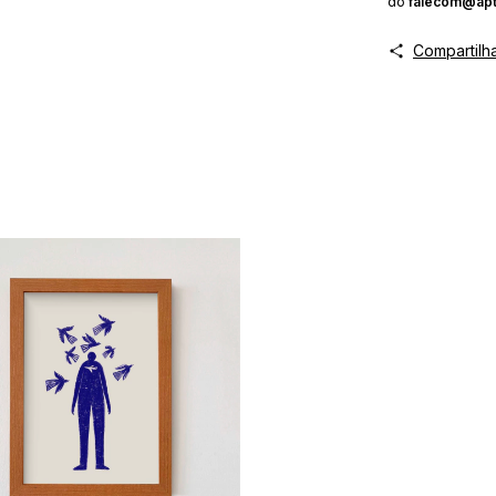
do
falecom@apt
Compartilh