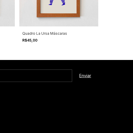
Quadro La Ursa Máscaras
Quadro Libertar
R$45,00
R$40,00