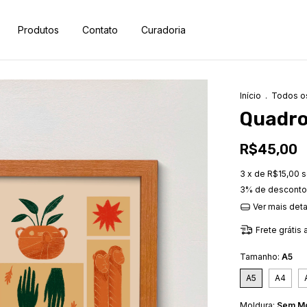
Produtos
Contato
Curadoria
Início
.
Todos o
Quadro
R$45,00
3
x de
R$15,00
s
3% de desconto
Ver mais det
Frete grátis
Tamanho:
A5
A5
A4
Moldura:
Sem Mo