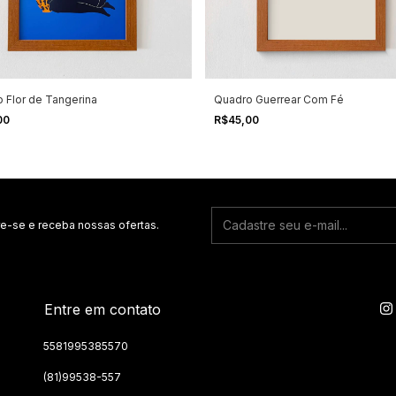
 Flor de Tangerina
Quadro Guerrear Com Fé
00
R$45,00
e-se e receba nossas ofertas.
Entre em contato
5581995385570
(81)99538-557