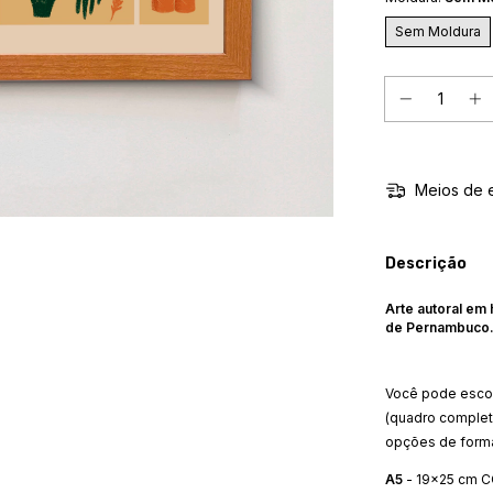
Sem Moldura
Meios de 
Descrição
Arte autoral em
de Pernambuco
Você pode escol
(quadro complet
opções de form
A5
- 19x25 cm C