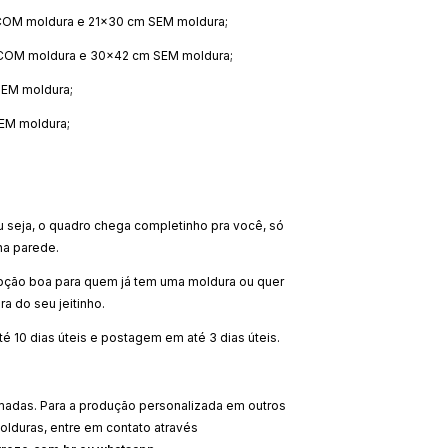
OM moldura e 21x30 cm SEM moldura;
COM moldura e 30x42 cm SEM moldura;
EM moldura;
EM moldura;
u seja, o quadro chega completinho pra você, só
na parede.
pção boa para quem já tem uma moldura ou quer
ra do seu jeitinho.
 10 dias úteis e postagem em até 3 dias úteis.
adas. Para a produção personalizada em outros
olduras, entre em contato através