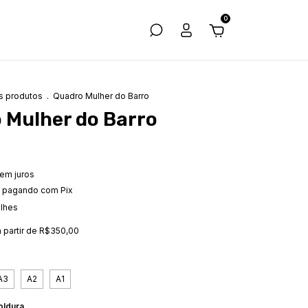
0
s produtos
.
Quadro Mulher do Barro
 Mulher do Barro
em juros
pagando com Pix
alhes
a partir de
R$350,00
A3
A2
A1
ldura